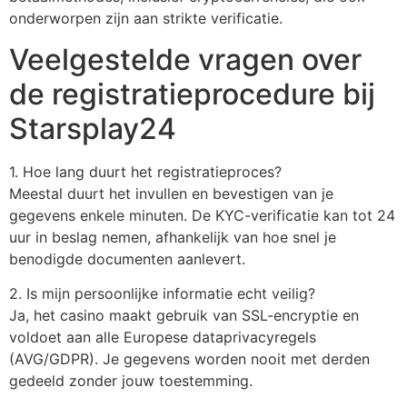
onderworpen zijn aan strikte verificatie.
Veelgestelde vragen over
de registratieprocedure bij
Starsplay24
1. Hoe lang duurt het registratieproces?
Meestal duurt het invullen en bevestigen van je
gegevens enkele minuten. De KYC-verificatie kan tot 24
uur in beslag nemen, afhankelijk van hoe snel je
benodigde documenten aanlevert.
2. Is mijn persoonlijke informatie echt veilig?
Ja, het casino maakt gebruik van SSL-encryptie en
voldoet aan alle Europese dataprivacyregels
(AVG/GDPR). Je gegevens worden nooit met derden
gedeeld zonder jouw toestemming.