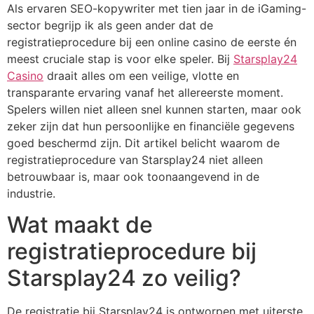
Als ervaren SEO-kop­ywriter met tien jaar in de iGaming-
sector begrijp ik als geen ander dat de
registratieprocedure bij een online casino de eerste én
meest cruciale stap is voor elke speler. Bij
Starsplay24
Casino
draait alles om een veilige, vlotte en
transparante ervaring vanaf het allereerste moment.
Spelers willen niet alleen snel kunnen starten, maar ook
zeker zijn dat hun persoonlijke en financiële gegevens
goed beschermd zijn. Dit artikel belicht waarom de
registratieprocedure van Starsplay24 niet alleen
betrouwbaar is, maar ook toonaangevend in de
industrie.
Wat maakt de
registratieprocedure bij
Starsplay24 zo veilig?
De registratie bij Starsplay24 is ontworpen met uiterste