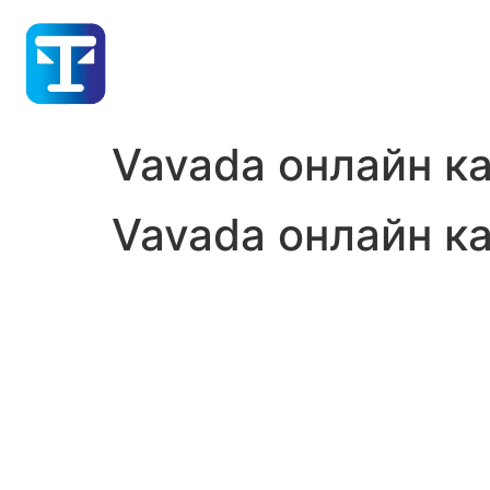
Vavada онлайн ка
Vavada онлайн ка