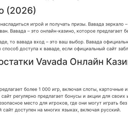
о (2026)
 насладиться игрой и получать призы. Вавада зеркало 
ан. Вавада – это онлайн-казино, которое предлагает 
аде, то вавада вход – это ваш выбор. Вавада официаль
й способ доступа к ваваде, если официальный сайт заб
статки Vavada Онлайн Кази
едлагает более 1 000 игр, включая слоты, карточные и
сайт регулярно предлагает бонусы и акции для своих 
езопасное место для игроков, где они могут играть без
 сайт доступен на многих языках, включая русский.