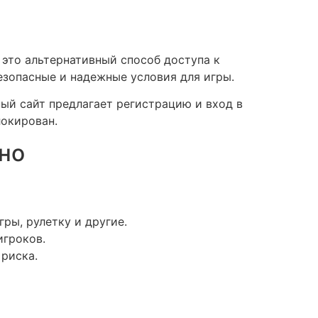
– это альтернативный способ доступа к
безопасные и надежные условия для игры.
ный сайт предлагает регистрацию и вход в
локирован.
но
гры, рулетку и другие.
игроков.
 риска.