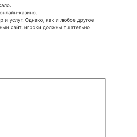
кало.
онлайн-казино.
 и услуг. Однако, как и любое другое
ный сайт, игроки должны тщательно