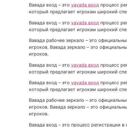
Вавада вход – это
vavada вход
процесс рег
который предлагает игрокам широкий спек
Вавада вход – это
vavada вход
процесс рег
который предлагает игрокам широкий спек
Вавада рабочее зеркало – это официальны
игроков. Вавада зеркало – это официальн
игроков.
Вавада вход – это
vavada вход
процесс рег
который предлагает игрокам широкий спек
Вавада вход – это
vavada вход
процесс рег
который предлагает игрокам широкий спек
Вавада рабочее зеркало – это официальны
игроков. Вавада зеркало – это официальн
игроков.
Вавада вход – это процесс регистрации в 