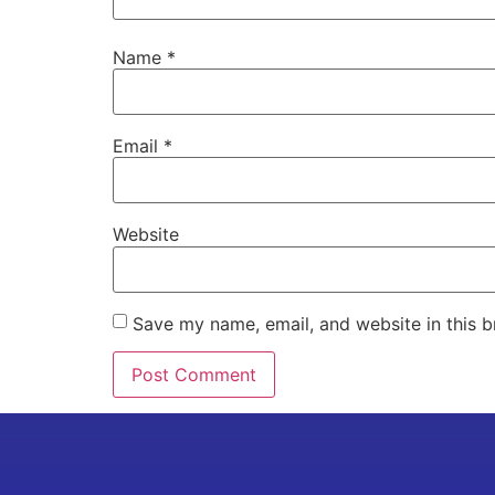
Name
*
Email
*
Website
Save my name, email, and website in this b