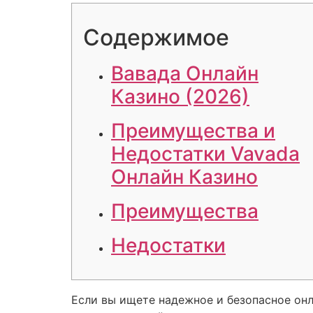
Содержимое
Вавада Онлайн
Казино (2026)
Преимущества и
Недостатки Vavada
Онлайн Казино
Преимущества
Недостатки
Если вы ищете надежное и безопасное онл