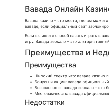
Вавада Онлайн Казин
Вавада казино – это место, где вы можете
ваваде, если официальный сайт заблокиров
Если вы ищете способ начать играть в вав
игру. Вавада зеркало – это альтернативны
Преимущества и Недо
Преимущества
Широкий спектр игр: вавада казино пр
Бонусы и акции: вавада официальный 
Безопасность: вавада зеркало – это б
Многоязычность: вавада официальный
Недостатки