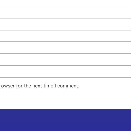
rowser for the next time I comment.