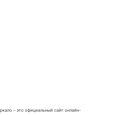
еркало – это официальный сайт онлайн-