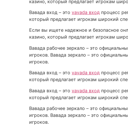
казино, который предлагает игрокам широ
Вавада вход – это
vavada вход
процесс рег
который предлагает игрокам широкий спек
Если вы ищете надежное и безопасное онл
казино, который предлагает игрокам широ
Вавада рабочее зеркало – это официальны
игроков. Вавада зеркало – это официальн
игроков.
Вавада вход – это
vavada вход
процесс рег
который предлагает игрокам широкий спек
Вавада вход – это
vavada вход
процесс рег
который предлагает игрокам широкий спек
Вавада рабочее зеркало – это официальны
игроков. Вавада зеркало – это официальн
игроков.