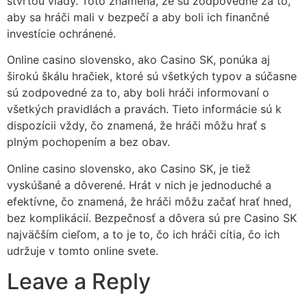
štvrťou vlády. Toto znamená, že sú zodpovedné za to,
aby sa hráči mali v bezpečí a aby boli ich finančné
investície ochránené.
Online casino slovensko, ako Casino SK, ponúka aj
širokú škálu hračiek, ktoré sú všetkých typov a súčasne
sú zodpovedné za to, aby boli hráči informovaní o
všetkých pravidlách a pravách. Tieto informácie sú k
dispozícii vždy, čo znamená, že hráči môžu hrať s
plným pochopením a bez obav.
Online casino slovensko, ako Casino SK, je tiež
vyskúšané a dôverené. Hrát v nich je jednoduché a
efektívne, čo znamená, že hráči môžu začať hrať hned,
bez komplikácií. Bezpečnosť a dôvera sú pre Casino SK
najväčším cieľom, a to je to, čo ich hráči cítia, čo ich
udržuje v tomto online svete.
Leave a Reply