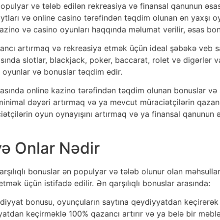
populyar və tələb edilən rekreasiya və finansal qanunun əsa
tları və online casino tərəfindən təqdim olunan ən yaxşı o
kazino və casino oyunları haqqında məlumat verilir, əsas bon
zancı artırmaq və rekreasiya etmək üçün ideal şəbəkə veb say
ında slotlar, blackjack, poker, baccarat, rolet və digərlər v
şı oyunlar və bonuslar təqdim edir.
asında online kazino tərəfindən təqdim olunan bonuslar və ak
minimal dəyəri artırmaq və ya mevcut müraciətçilərin qazanc
iətçilərin oyun oynayışını artırmaq və ya finansal qanunun
və Onlar Nədir
ılıqlı bonuslar ən populyar və tələb olunur olan məhsullard
tmək üçün istifadə edilir. Ən qarşılıqlı bonuslar arasında:
iyyat bonusu, oyunçuların saytına qeydiyyatdan keçirərək a
yatdan keçirməklə 100% qazancı artırır və ya belə bir məbləğ