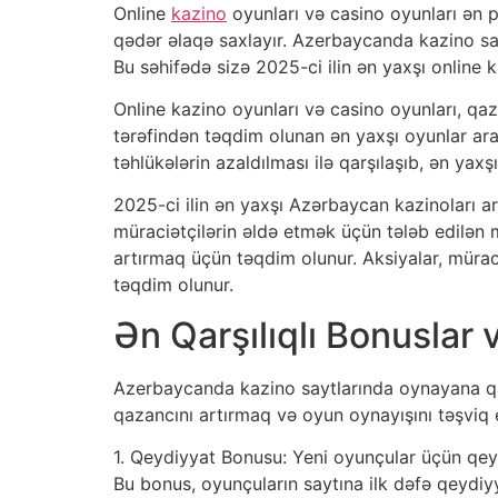
Online
kazino
oyunları və casino oyunları ən 
qədər əlaqə saxlayır. Azerbaycanda kazino say
Bu səhifədə sizə 2025-ci ilin ən yaxşı online 
Online kazino oyunları və casino oyunları, qa
tərəfindən təqdim olunan ən yaxşı oyunlar aras
təhlükələrin azaldılması ilə qarşılaşıb, ən yax
2025-ci ilin ən yaxşı Azərbaycan kazinoları ar
müraciətçilərin əldə etmək üçün tələb edilən 
artırmaq üçün təqdim olunur. Aksiyalar, mürac
təqdim olunur.
Ən Qarşılıqlı Bonuslar 
Azerbaycanda kazino saytlarında oynayana qarş
qazancını artırmaq və oyun oynayışını təşviq e
1. Qeydiyyat Bonusu: Yeni oyunçular üçün qeyd
Bu bonus, oyunçuların saytına ilk dəfə qeydiy