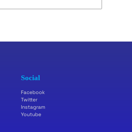
Social
Facebook
Twitter
Instagram
Youtube