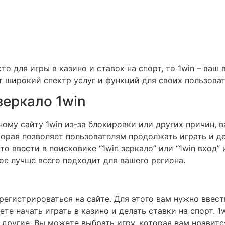
о для игры в казино и ставок на спорт, то 1win – ваш
т широкий спектр услуг и функций для своих пользоват
зеркало 1win
му сайту 1win из-за блокировки или других причин, ва
орая позволяет пользователям продолжать играть и дел
то ввести в поисковике “1win зеркало” или “1win вход”
ое лучше всего подходит для вашего региона.
арегистрироваться на сайте. Для этого вам нужно ввес
е начать играть в казино и делать ставки на спорт. 1
 другие. Вы можете выбрать игру, которая вам нравится