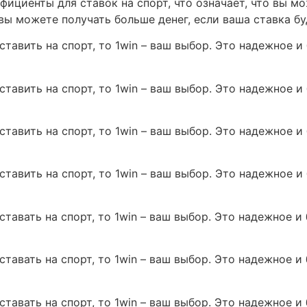
фициенты для ставок на спорт, что означает, что вы м
 вы можете получать больше денег, если ваша ставка б
ставить на спорт, то 1win – ваш выбор. Это надежное и
ставить на спорт, то 1win – ваш выбор. Это надежное и
ставить на спорт, то 1win – ваш выбор. Это надежное и
ставить на спорт, то 1win – ваш выбор. Это надежное и
ставать на спорт, то 1win – ваш выбор. Это надежное и
ставать на спорт, то 1win – ваш выбор. Это надежное и
ставать на спорт, то 1win – ваш выбор. Это надежное и