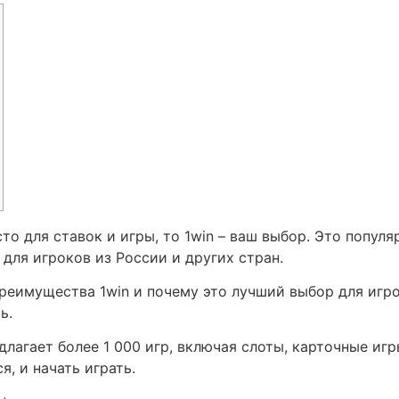
о для ставок и игры, то 1win – ваш выбор. Это популя
для игроков из России и других стран.
реимущества 1win и почему это лучший выбор для игр
ь.
лагает более 1 000 игр, включая слоты, карточные игры
я, и начать играть.