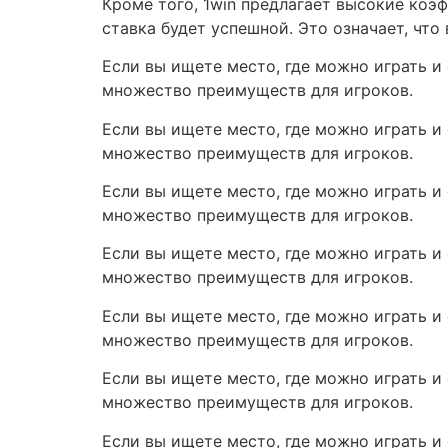
Кроме того, 1win предлагает высокие коэф
ставка будет успешной. Это означает, что
Если вы ищете место, где можно играть и 
множество преимуществ для игроков.
Если вы ищете место, где можно играть и 
множество преимуществ для игроков.
Если вы ищете место, где можно играть и 
множество преимуществ для игроков.
Если вы ищете место, где можно играть и 
множество преимуществ для игроков.
Если вы ищете место, где можно играть и 
множество преимуществ для игроков.
Если вы ищете место, где можно играть и 
множество преимуществ для игроков.
Если вы ищете место, где можно играть и 