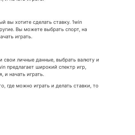
ый вы хотите сделать ставку. 1win
ругие. Вы можете выбрать спорт, на
ачать играть.
ти свои личные данные, выбрать валюту и
win предлагает широкий спектр игр,
, и начать играть.
о, где можно играть и делать ставки, то