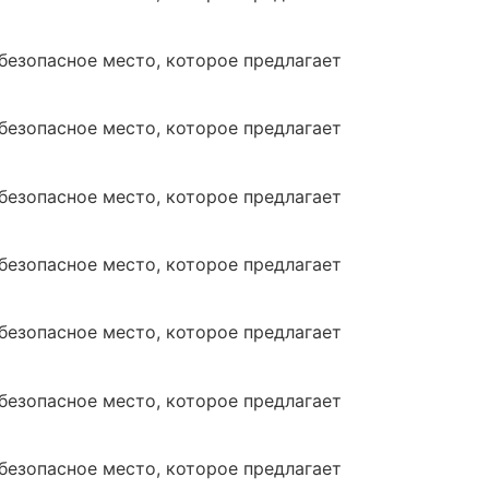
 безопасное место, которое предлагает
 безопасное место, которое предлагает
 безопасное место, которое предлагает
 безопасное место, которое предлагает
 безопасное место, которое предлагает
 безопасное место, которое предлагает
 безопасное место, которое предлагает