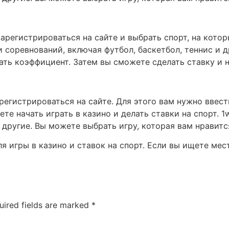
зарегистрироваться на сайте и выбрать спорт, на котор
 соревнований, включая футбол, баскетбол, теннис и д
ать коэффициент. Затем вы сможете сделать ставку и н
арегистрироваться на сайте. Для этого вам нужно ввес
е начать играть в казино и делать ставки на спорт. 1
 другие. Вы можете выбрать игру, которая вам нравится
я игры в казино и ставок на спорт. Если вы ищете мест
uired fields are marked
*