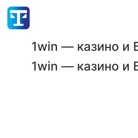
1win — казино и 
1win — казино и 