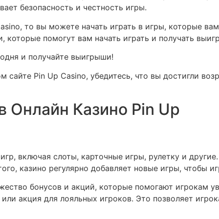
вает безопасность и честность игры.
sino, то вы можете начать играть в игры, которые вам
, которые помогут вам начать играть и получать выиг
годня и получайте выигрыши!
 сайте Pin Up Casino, убедитесь, что вы достигли возр
 Онлайн Казино Pin Up
гр, включая слоты, карточные игры, рулетку и другие.
ого, казино регулярно добавляет новые игры, чтобы и
ожество бонусов и акций, которые помогают игрокам 
 или акция для лояльных игроков. Это позволяет игр