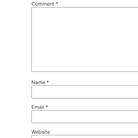
Comment
*
Name
*
Email
*
Website