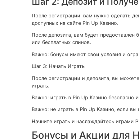
Шаг 2: Депозит и Получ
После регистрации, вам нужно сделать де
доступных на сайте Pin Up Казино.
После депозита, вам будет предоставлен 
или бесплатных спинов.
Важно: бонусы имеют свои условия и огран
Шаг 3: Начать Играть
После регистрации и депозита, вы можете 
играть.
Важно: играть в Pin Up Казино безопасно и
Важно: не играть в Pin Up Казино, если вы
Начните играть и наслаждайтесь играми Pi
Бонусы и Акции для Н