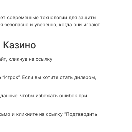
зует современные технологии для защиты
 безопасно и уверенно, когда они играют
p Казино
йт, кликнув на ссылку
 “Игрок”. Если вы хотите стать дилером,
е данные, чтобы избежать ошибок при
сьмо и кликните на ссылку “Подтвердить