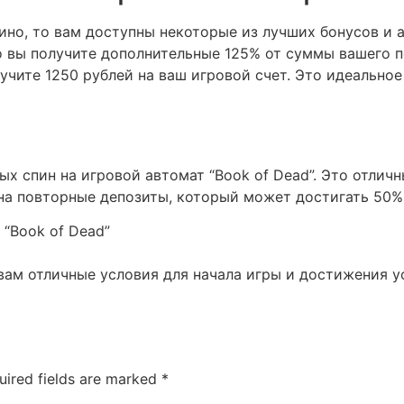
зино, то вам доступны некоторые из лучших бонусов и 
то вы получите дополнительные 125% от суммы вашего 
лучите 1250 рублей на ваш игровой счет. Это идеальное
ых спин на игровой автомат “Book of Dead”. Это отлич
 на повторные депозиты, который может достигать 50%
 “Book of Dead”
 вам отличные условия для начала игры и достижения у
uired fields are marked
*