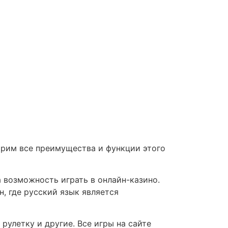
отрим все преимущества и функции этого
 возможность играть в онлайн-казино.
н, где русский язык является
рулетку и другие. Все игры на сайте