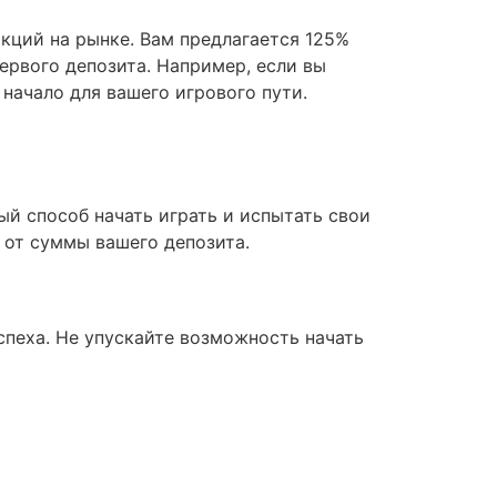
акций на рынке. Вам предлагается 125%
первого депозита. Например, если вы
 начало для вашего игрового пути.
ный способ начать играть и испытать свои
 от суммы вашего депозита.
спеха. Не упускайте возможность начать