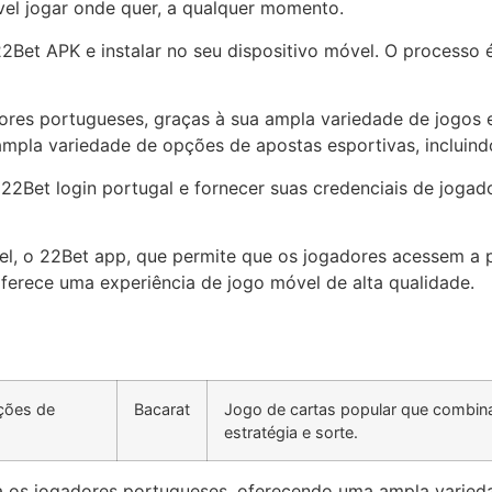
vel jogar onde quer, a qualquer momento.
22Bet APK e instalar no seu dispositivo móvel. O processo 
ores portugueses, graças à sua ampla variedade de jogos
ampla variedade de opções de apostas esportivas, incluindo
 22Bet login portugal e fornecer suas credenciais de jogad
, o 22Bet app, que permite que os jogadores acessem a 
 oferece uma experiência de jogo móvel de alta qualidade.
ções de
Bacarat
Jogo de cartas popular que combin
estratégia e sorte.
a os jogadores portugueses, oferecendo uma ampla varied