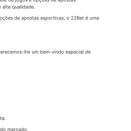
 alta qualidade.
opções de apostas esportivas, o 22Bet é uma
oferecemos-lhe um bem-vindo especial de
ta.
 do mercado.