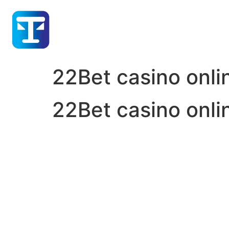
22Bet casino onli
22Bet casino onli