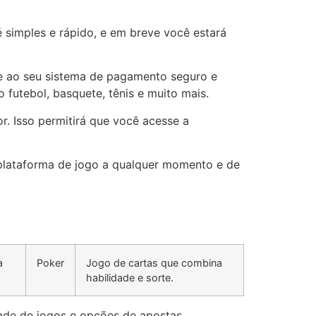
é simples e rápido, e em breve você estará
 e ao seu sistema de pagamento seguro e
 futebol, basquete, tênis e muito mais.
or. Isso permitirá que você acesse a
plataforma de jogo a qualquer momento e de
a
Poker
Jogo de cartas que combina
habilidade e sorte.
ade de jogos e opções de apostas