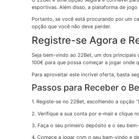
esportivas. Além disso, a plataforma de jogo 
Portanto, se você está procurando por um ca
opção que você não deve perder.
Registre-se Agora e 
Seja bem-vindo ao 22Bet, um dos principais 
100€ para que possa começar a jogar onde qu
Para aproveitar este incrível oferta, basta se
Passos para Receber o B
1. Registe-se no 22Bet, escolhendo a opção “R
2. Verifique a sua conta por e-mail e clique n
3. Faça o seu primeiro depósito e o seu bem
4. Comece a jogar com o seu bem-vindo e de