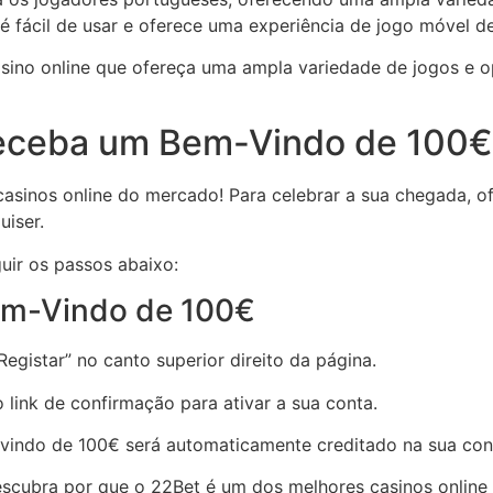
é fácil de usar e oferece uma experiência de jogo móvel de
sino online que ofereça uma ampla variedade de jogos e 
Receba um Bem-Vindo de 100€
casinos online do mercado! Para celebrar a sua chegada, 
iser.
guir os passos abaixo:
em-Vindo de 100€
egistar” no canto superior direito da página.
o link de confirmação para ativar a sua conta.
-vindo de 100€ será automaticamente creditado na sua con
scubra por que o 22Bet é um dos melhores casinos online