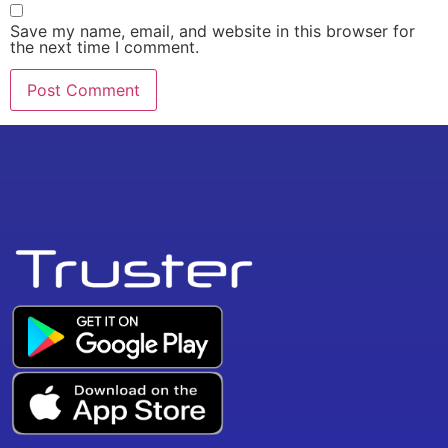
Save my name, email, and website in this browser for
the next time I comment.