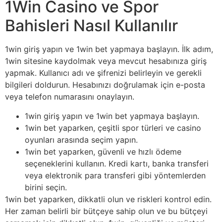
1Win Casino ve Spor
Bahisleri Nasıl Kullanılır
1win giriş yapın ve 1win bet yapmaya başlayın. İlk adım,
1win sitesine kaydolmak veya mevcut hesabınıza giriş
yapmak. Kullanıcı adı ve şifrenizi belirleyin ve gerekli
bilgileri doldurun. Hesabınızı doğrulamak için e-posta
veya telefon numarasını onaylayın.
1win giriş yapın ve 1win bet yapmaya başlayın.
1win bet yaparken, çeşitli spor türleri ve casino
oyunları arasında seçim yapın.
1win bet yaparken, güvenli ve hızlı ödeme
seçeneklerini kullanın. Kredi kartı, banka transferi
veya elektronik para transferi gibi yöntemlerden
birini seçin.
1win bet yaparken, dikkatli olun ve riskleri kontrol edin.
Her zaman belirli bir bütçeye sahip olun ve bu bütçeyi