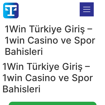
1Win Türkiye Giriş –
1win Casino ve Spor
Bahisleri
1Win Türkiye Giriş –
1win Casino ve Spor
Bahisleri